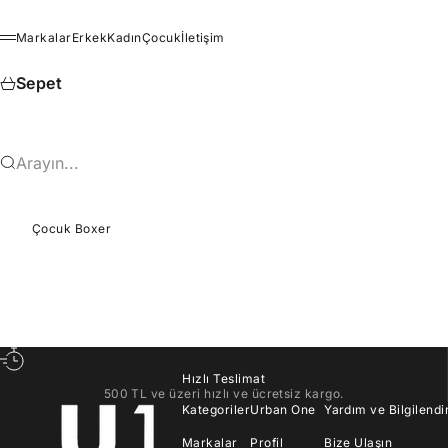
İçeriğe geç
Markalar
Erkek
Kadın
Çocuk
İletişim
Menü
Sepet
Arayın...
Çocuk Boxer
Hızlı Teslimat
500 TL ve üzeri hızlı ve ücretsiz kargo.
Kategoriler
Urban One
Yardım ve Bilgilend
Markalar
Profil
Bize Ulaşın