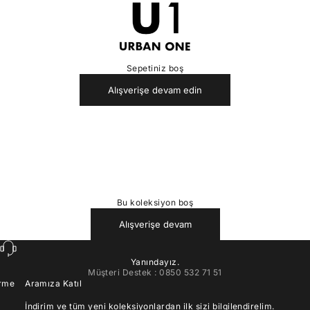
U1
Sepetiniz boş
Alışverişe devam edin
Bu koleksiyon boş
Alışverişe devam
Yanındayız.
Müşteri Destek : 0850 532 71 51
irme
Aramıza Katıl
İndirim ve tüm yeni koleksiyonlardan ilk sizi bilgilendirelim.