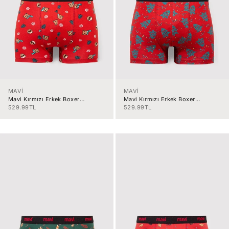
MAVİ
MAVİ
Mavi Kırmızı Erkek Boxer
Mavi Kırmızı Erkek Boxer
M0912135-3
M0912134-3
İndirimli fiyat
İndirimli fiyat
529.99TL
529.99TL