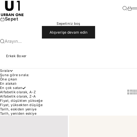
İçeriğe geç
U1
Ara
Sepet
M
Sepet
Sepetiniz boş
Alışverişe devam edin
Arayın...
Erkek Boxer
Sırala
Şuna göre sırala:
Öne çıkan
En alakalı
En çok satan
Show 
Sh
Alfabetik olarak, A-Z
Alfabetik olarak, Z-A
Fiyat, düşükten yükseğe
Fiyat, yüksekten düşüğe
Tarih, eskiden yeniye
Tarih, yeniden eskiye