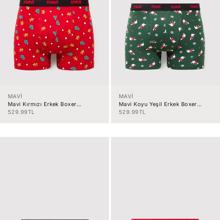
MAVİ
MAVİ
Mavi Kırmızı Erkek Boxer
Mavi Koyu Yeşil Erkek Boxer
M092252-32
M0912140-7
İndirimli fiyat
İndirimli fiyat
529.99TL
529.99TL