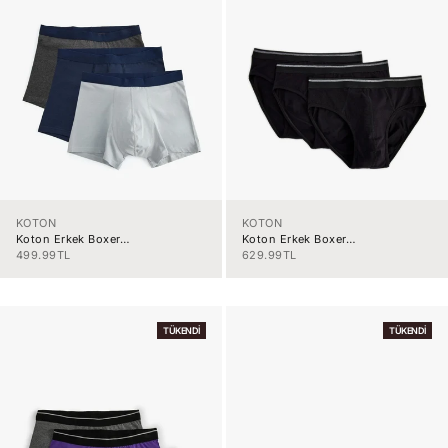
KOTON
KOTON
Koton Erkek Boxer
Koton Erkek Boxer
5Slm90017Mk701
5Slm90003Mk999
İndirimli fiyat
İndirimli fiyat
499.99TL
629.99TL
TÜKENDI
TÜKENDI