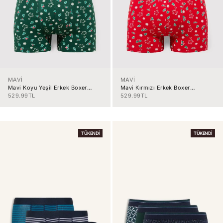
MAVİ
MAVİ
Mavi Koyu Yeşil Erkek Boxer
Mavi Kırmızı Erkek Boxer
M0911251-7
M0911251-3
İndirimli fiyat
İndirimli fiyat
529.99TL
529.99TL
TÜKENDI
TÜKENDI