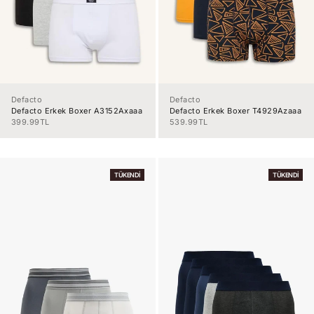
Defacto
Defacto
Defacto Erkek Boxer A3152Axaaa
Defacto Erkek Boxer T4929Azaaa
İndirimli fiyat
İndirimli fiyat
399.99TL
539.99TL
TÜKENDI
TÜKENDI