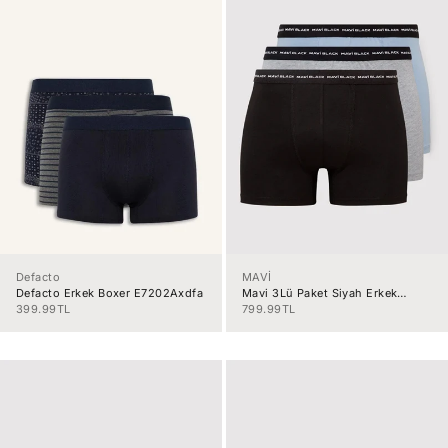
Defacto
MAVİ
Defacto Erkek Boxer E7202Axdfa
Mavi 3Lü Paket Siyah Erkek
Boxer M0911987-900
İndirimli fiyat
İndirimli fiyat
399.99TL
799.99TL