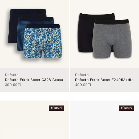
Defacto
Defacto
Defacto Erkek Boxer C3281Axaaa
Defacto Erkek Boxer F2405Axdfa
İndirimli fiyat
İndirimli fiyat
399.99TL
499.99TL
TÜKENDI
TÜKENDI