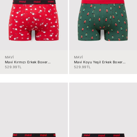
MAVİ
MAVİ
Mavi Kırmızı Erkek Boxer
Mavi Koyu Yeşil Erkek Boxer
M0912140-3
M0912138-7
İndirimli fiyat
İndirimli fiyat
529.99TL
529.99TL