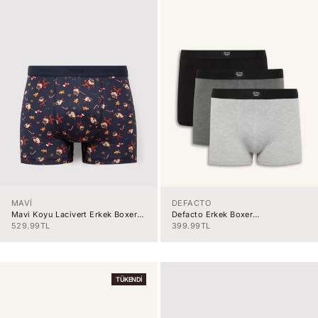
MAVİ
DEFACTO
Mavi Koyu Lacivert Erkek Boxer
Defacto Erkek Boxer
M0912136-7
K7635Azaaa1
İndirimli fiyat
İndirimli fiyat
529.99TL
399.99TL
TÜKENDI