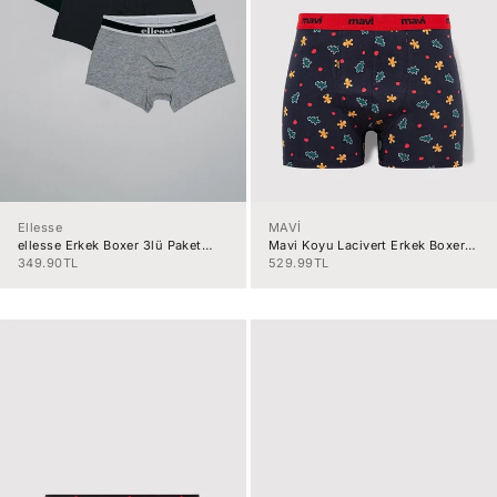
Ellesse
MAVİ
ellesse Erkek Boxer 3lü Paket
Mavi Koyu Lacivert Erkek Boxer
B001-BKGRAN
M092252-70
İndirimli fiyat
İndirimli fiyat
349.90TL
529.99TL