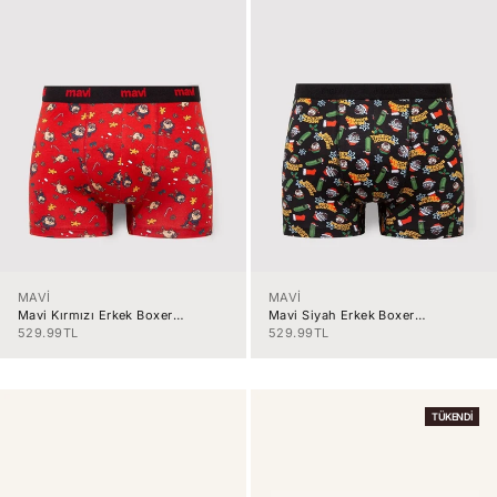
MAVİ
MAVİ
Mavi Kırmızı Erkek Boxer
Mavi Siyah Erkek Boxer
M0912136-3
M0911246-9
İndirimli fiyat
İndirimli fiyat
529.99TL
529.99TL
TÜKENDI