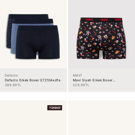
Defacto
MAVİ
Defacto Erkek Boxer E7210Axdfa
Mavi Siyah Erkek Boxer
M0912137-9
İndirimli fiyat
İndirimli fiyat
399.99TL
529.99TL
TÜKENDI