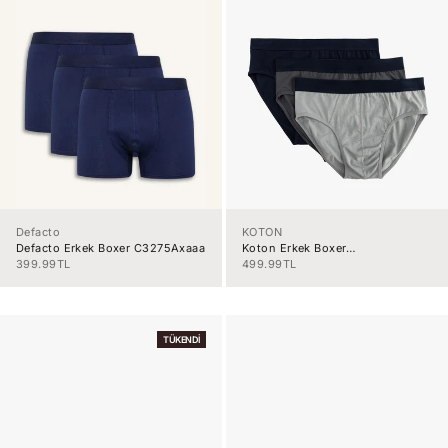
Defacto
KOTON
Defacto Erkek Boxer C3275Axaaa
Koton Erkek Boxer
5Slm90039Mk704
İndirimli fiyat
İndirimli fiyat
399.99TL
499.99TL
TÜKENDI