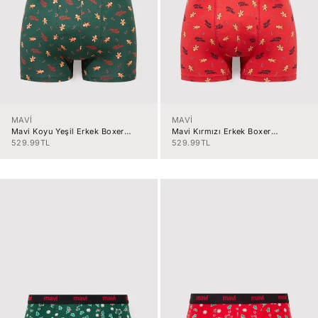
MAVİ
MAVİ
Mavi Koyu Yeşil Erkek Boxer
Mavi Kırmızı Erkek Boxer
M0912133-7
M0912133-3
İndirimli fiyat
İndirimli fiyat
529.99TL
529.99TL