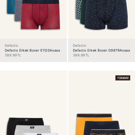
Defacto
Defacto
Defacto Erkek Boxer E1120Axaaa
Defacto Erkek Boxer D9879Axaaa
İndirimli fiyat
İndirimli fiyat
399.99TL
399.99TL
TÜKENDI