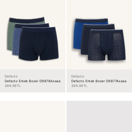
Defacto
Defacto
Defacto Erkek Boxer D9878Axaaa
Defacto Erkek Boxer D9877Axaaa
İndirimli fiyat
İndirimli fiyat
399.99TL
399.99TL