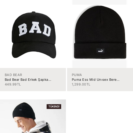
BAD BEAR
PUMA
Bad Bear Bad Erkek Şapka
Puma Ess Mid Unısex Bere
190242006-C01
02640004
İndirimli fiyat
İndirimli fiyat
449.99TL
1,299.00TL
TÜKENDI