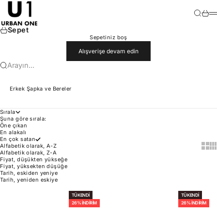
İçeriğe geç
U1
Ara
Sepet
M
Sepet
Sepetiniz boş
Alışverişe devam edin
Arayın...
Erkek Şapka ve Bereler
Sırala
Şuna göre sırala:
Öne çıkan
En alakalı
En çok satan
Show 
Sh
Alfabetik olarak, A-Z
Alfabetik olarak, Z-A
Fiyat, düşükten yükseğe
Fiyat, yüksekten düşüğe
Tarih, eskiden yeniye
Tarih, yeniden eskiye
TÜKENDI
TÜKENDI
26% İNDIRIM
26% İNDIRIM