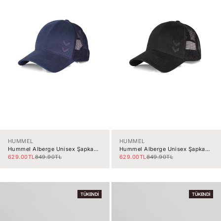
HUMMEL
HUMMEL
Hummel Alberge Unisex Şapka
Hummel Alberge Unisex Şapka
970386-7459
970386-2001
İndirimli fiyat
Normal fiyat
İndirimli fiyat
Normal fiyat
629.00TL
849.90TL
629.00TL
849.90TL
TÜKENDI
TÜKENDI