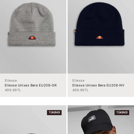
Ellesse
Ellesse
Ellesse Unisex Bere EU208-GR
Ellesse Unisex Bere EU208-NV
İndirimli fiyat
İndirimli fiyat
499.99TL
499.99TL
TÜKENDI
TÜKENDI