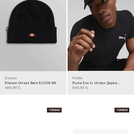
PUMA
Ellesse
Puma Ess Iıı Unisex Şapka
Ellesse Unisex Bere EU208-BK
02366901
İndirimli fiyat
İndirimli fiyat
649.90TL
499.99TL
TÜKENDI
TÜKENDI