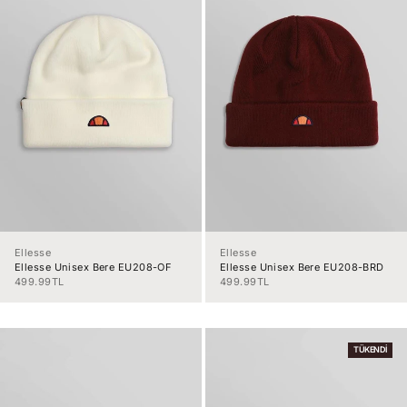
Ellesse
Ellesse
Ellesse Unisex Bere EU208-OF
Ellesse Unisex Bere EU208-BRD
İndirimli fiyat
İndirimli fiyat
499.99TL
499.99TL
TÜKENDI