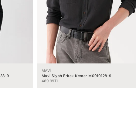
MAVİ
938-9
Mavi Siyah Erkek Kemer M0910128-9
İndirimli fiyat
469.99TL