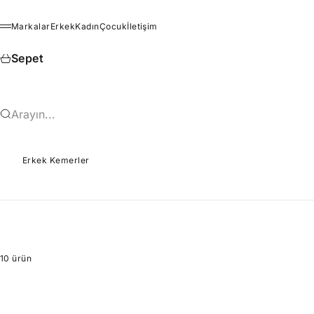
İçeriğe geç
Markalar
Erkek
Kadın
Çocuk
İletişim
Menü
Sepet
Arayın...
Erkek Kemerler
10 ürün