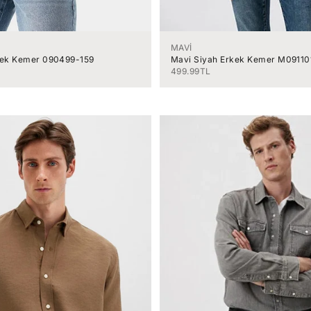
MAVİ
kek Kemer 090499-159
Mavi Siyah Erkek Kemer M09110
İndirimli fiyat
499.99TL