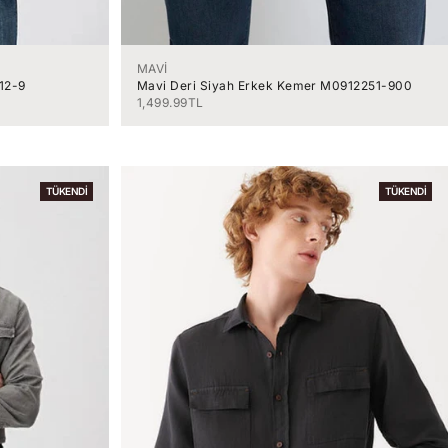
MAVİ
12-9
Mavi Deri Siyah Erkek Kemer M0912251-900
İndirimli fiyat
1,499.99TL
TÜKENDI
TÜKENDI