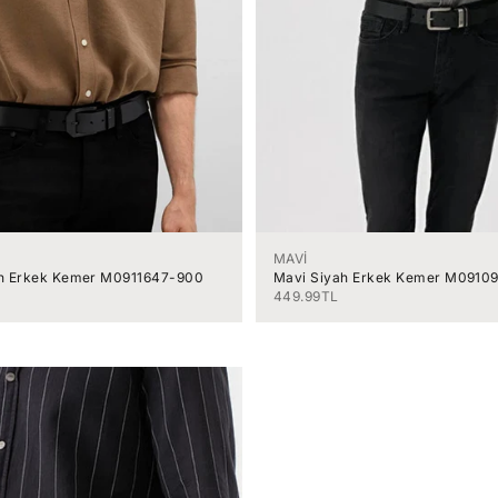
MAVİ
ah Erkek Kemer M0911647-900
Mavi Siyah Erkek Kemer M0910
İndirimli fiyat
449.99TL