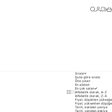
Ara
Giriş yap
Sipariş
Sep
Sırala
Şuna göre sırala:
Öne çıkan
En alakalı
En çok satan
Show cards bigger
Show cards smaller
Alfabetik olarak, A-Z
Alfabetik olarak, Z-A
Fiyat, düşükten yükseğe
Fiyat, yüksekten düşüğe
Tarih, eskiden yeniye
Tarih, yeniden eskiye