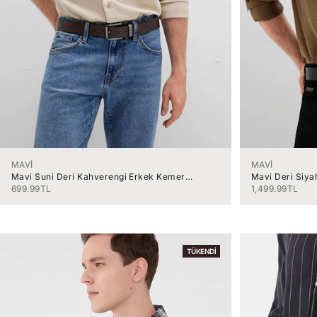
MAVİ
MAVİ
Mavi Suni Deri Kahverengi Erkek Kemer
Mavi Deri Siy
M0911874-85397
İndirimli fiyat
İndirimli fiyat
699.99TL
1,499.99TL
TÜKENDI