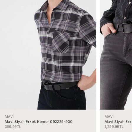
MAVİ
MAVİ
Mavi Siyah Erkek Kemer 092229-900
Mavi Siyah Er
İndirimli fiyat
İndirimli fiyat
369.99TL
1,299.99TL