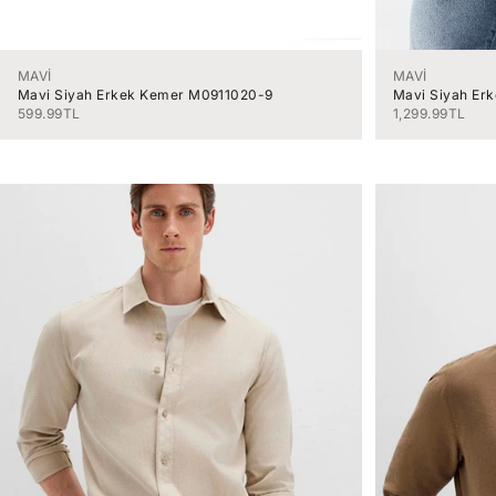
MAVİ
MAVİ
Mavi Siyah Erkek Kemer M0911020-9
Mavi Siyah Er
İndirimli fiyat
İndirimli fiyat
599.99TL
1,299.99TL