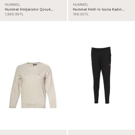
HUMMEL
HUMMEL
Hummel Hmljaromır Çocuk
Hummel Hmlt-Ic Icona Kadın
Eşofman Altı 931083-2001
Ceket 921774-2001
İndirimli fiyat
İndirimli fiyat
1,999.99TL
749.00TL