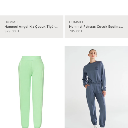
HUMMEL
HUMMEL
Hummel Angel Kız Çocuk Tişört
Hummel Felısıas Çocuk Eşofman
912068-9003
Altı 931613-9877
İndirimli fiyat
İndirimli fiyat
379.00TL
795.00TL