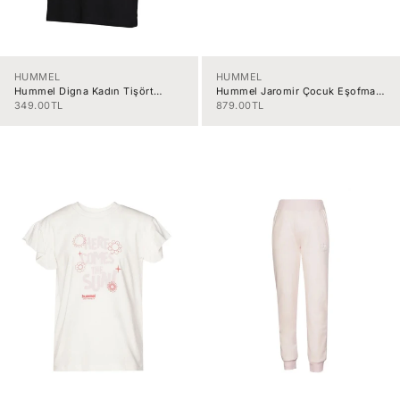
HUMMEL
HUMMEL
Hummel Digna Kadın Tişört
Hummel Jaromir Çocuk Eşofman
910969-2001
Altı 931083-9877
İndirimli fiyat
İndirimli fiyat
349.00TL
879.00TL