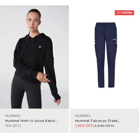
31% İNDIRIM
HUMMEL
HUMMEL
Hummel Hmlt-Ic Icona Kadın
Hummel Falconzo Erkek
Ceket 921837-2001
Eşofman Altı 931075-7459
İndirimli fiyat
İndirimli fiyat
Normal fiyat
759.00TL
1,959.00TL
2,849.90TL