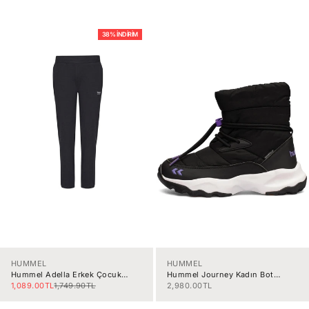
38% İNDIRIM
HUMMEL
HUMMEL
Hummel Adella Erkek Çocuk
Hummel Journey Kadın Bot
Eşofman Altı 932412-2001
900567-2001
İndirimli fiyat
Normal fiyat
İndirimli fiyat
1,089.00TL
1,749.90TL
2,980.00TL