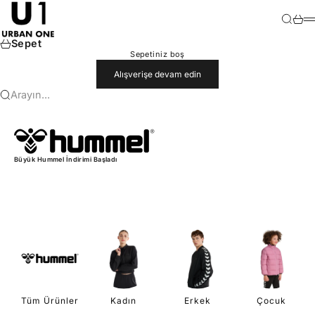
İçeriğe geç
U1
Ara
Sepet
M
Sepet
Sepetiniz boş
Alışverişe devam edin
Arayın...
Büyük Hummel İndirimi Başladı
Tüm Ürünler
Kadın
Erkek
Çocuk