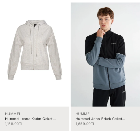
HUMMEL
HUMMEL
Hummel Icona Kadın Ceket
Hummel John Erkek Ceket
921774-9098
922413-2001
İndirimli fiyat
İndirimli fiyat
1,159.00TL
1,659.00TL