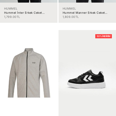
HUMMEL
HUMMEL
Hummel İnter Erkek Ceket
Hummel Marıner Erkek Ceket
922405-2393
922416-2001
İndirimli fiyat
İndirimli fiyat
1,799.00TL
1,809.00TL
53% İNDIRIM