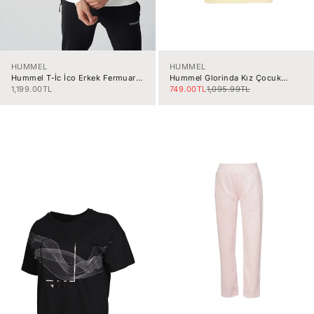
HUMMEL
HUMMEL
Hummel T-İc İco Erkek Fermuarlı
Hummel Glorinda Kız Çocuk
Sweat 921836-9003
Tişört 912309-5088
İndirimli fiyat
İndirimli fiyat
Normal fiyat
1,199.00TL
749.00TL
1,095.99TL