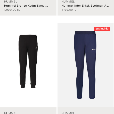
HUMMEL
HUMMEL
Hummel Bronze Kadın Sweat
Hummel Inter Erkek Eşofman Altı
922372-9098
931276-2001
İndirimli fiyat
İndirimli fiyat
1,090.00TL
1,199.00TL
31% İNDIRIM
HUMMEL
HUMMEL