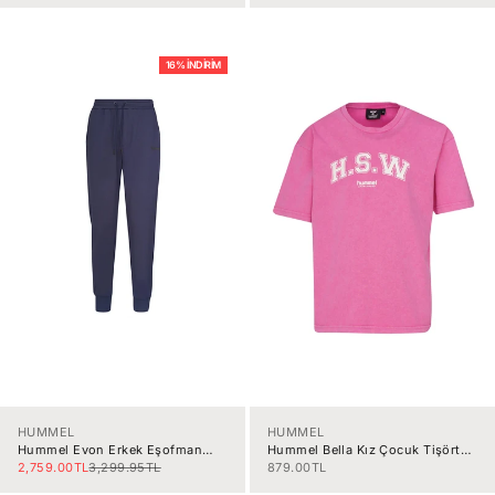
16% İNDIRIM
HUMMEL
HUMMEL
Hummel Evon Erkek Eşofman
Hummel Bella Kız Çocuk Tişört
Altı 931716-7459
912308-3502
İndirimli fiyat
Normal fiyat
İndirimli fiyat
2,759.00TL
3,299.95TL
879.00TL