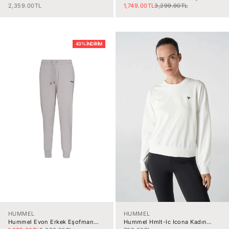
980343-2393
Altı 932461-2001
İndirimli fiyat
İndirimli fiyat
Normal fiyat
2,359.00TL
1,749.00TL
3,299.90TL
43% İNDIRIM
HUMMEL
HUMMEL
Hummel Evon Erkek Eşofman
Hummel Hmlt-Ic Icona Kadın
Altı 931716-2521
Ceket 921838-9003