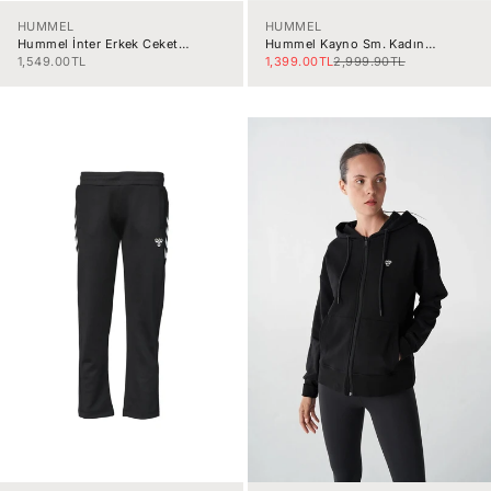
HUMMEL
HUMMEL
Hummel İnter Erkek Ceket
Hummel Kayno Sm. Kadın
922405-2006
Ayakkabı 900865-2001
İndirimli fiyat
İndirimli fiyat
Normal fiyat
1,549.00TL
1,399.00TL
2,999.90TL