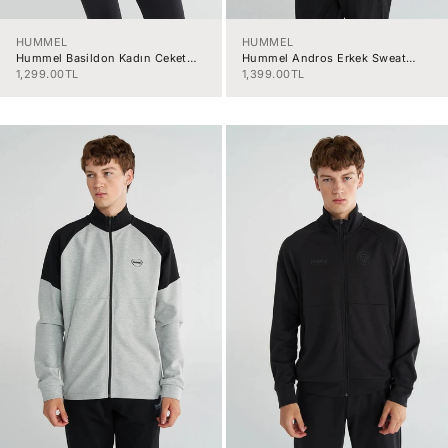
HUMMEL
HUMMEL
Hummel Basildon Kadın Ceket
Hummel Andros Erkek Sweat
922365-2001
922355-9098
İndirimli fiyat
İndirimli fiyat
1,299.00TL
1,399.00TL