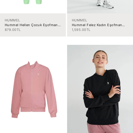
HUMMEL
HUMMEL
Hummel Hellen Çocuk Eşofman
Hummel Felez Kadın Eşofman
Altı 932175-7622
Altı 932329-8588
İndirimli fiyat
İndirimli fiyat
879.00TL
1,595.00TL