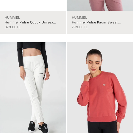
HUMMEL
HUMMEL
Hummel Pulse Çocuk Unısex
Hummel Pulse Kadın Sweat
Sweat 922380-3325
922440-2001
İndirimli fiyat
İndirimli fiyat
879.00TL
799.00TL