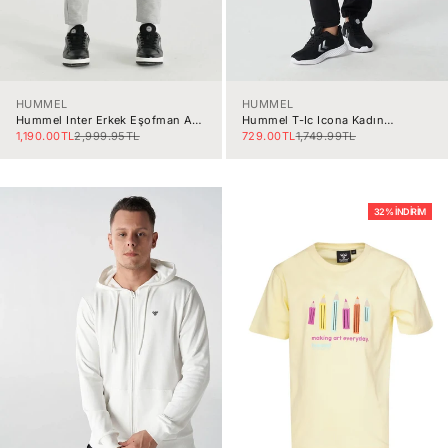
HUMMEL
HUMMEL
Hummel Inter Erkek Eşofman Altı
Hummel T-Ic Icona Kadın
931276-2006
Eşofman Altı 931895-2001
İndirimli fiyat
Normal fiyat
İndirimli fiyat
Normal fiyat
1,190.00TL
2,999.95TL
729.00TL
1,749.99TL
32% İNDIRIM