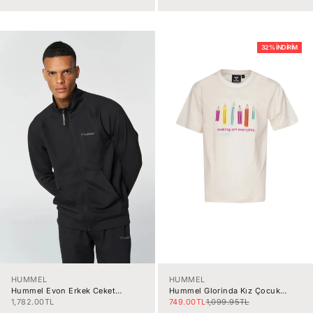
32% İNDIRIM
HUMMEL
HUMMEL
Hummel Evon Erkek Ceket
Hummel Glorinda Kız Çocuk
921678-2001
Tişört 912309-9157
İndirimli fiyat
İndirimli fiyat
Normal fiyat
1,782.00TL
749.00TL
1,099.95TL