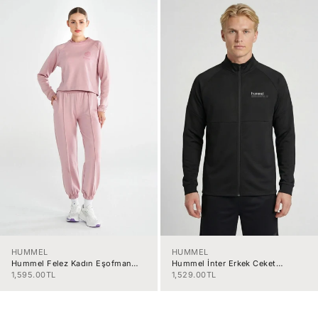
HUMMEL
HUMMEL
Hummel Felez Kadın Eşofman
Hummel İnter Erkek Ceket
Altı 932329-3325
922405-2001
İndirimli fiyat
İndirimli fiyat
1,595.00TL
1,529.00TL