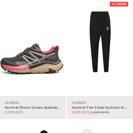
41% İNDIRIM
HUMMEL
HUMMEL
Hummel Rhone Unisex Ayakkabı
Hummel Flex Erkek Eşofman Altı
900774-1100
932379-2001
İndirimli fiyat
İndirimli fiyat
Normal fiyat
2,079.00TL
1,689.00TL
2,849.90TL