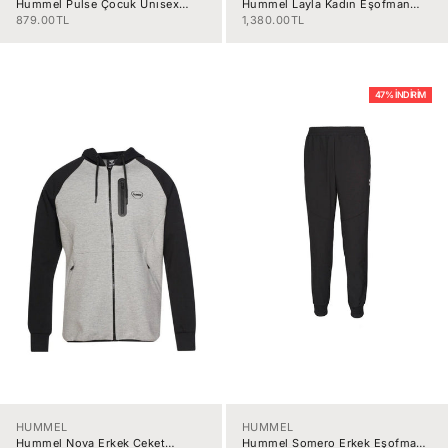
Hummel Pulse Çocuk Unısex
Hummel Layla Kadın Eşofman
Sweat 922380-2001
Altı 931841-2001
İndirimli fiyat
İndirimli fiyat
879.00TL
1,380.00TL
47% İNDIRIM
HUMMEL
HUMMEL
Hummel Nova Erkek Ceket
Hummel Somero Erkek Eşofman