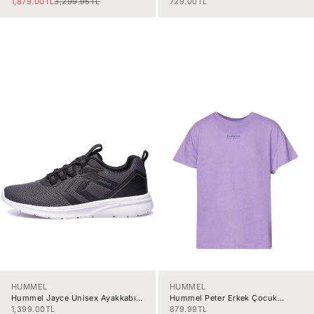
İndirimli fiyat
Normal fiyat
İndirimli fiyat
1,879.00TL
3,299.95TL
729.00TL
HUMMEL
HUMMEL
Hummel Jayce Unisex Ayakkabı
Hummel Peter Erkek Çocuk
900724-2267
Tişört 912152-3848
İndirimli fiyat
İndirimli fiyat
1,399.00TL
879.99TL