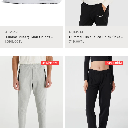
HUMMEL
HUMMEL
Hummel Vıborg Smu Unisex
Hummel Hmlt-Ic Ico Erkek Ceket
Ayakkabı 212150-9057
921835-9003
İndirimli fiyat
İndirimli fiyat
1,099.00TL
749.00TL
60% İNDIRIM
58% İNDIRIM