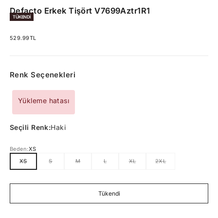
Defacto Erkek Tişört V7699Aztr1R1
TÜKENDI
İndirimli fiyat
529.99TL
Renk Seçenekleri
Yükleme hatası
Seçili Renk:
Haki
Beden:
XS
XS
S
M
L
XL
2XL
Tükendi