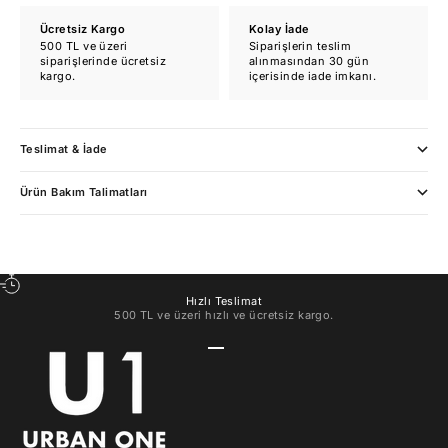
Ücretsiz Kargo
Kolay İade
500 TL ve üzeri
Siparişlerin teslim
siparişlerinde ücretsiz
alınmasından 30 gün
kargo.
içerisinde iade imkanı.
Teslimat & İade
Ürün Bakım Talimatları
Hızlı Teslimat
500 TL ve üzeri hızlı ve ücretsiz kargo.
1 ögesine git
2 ögesine git
3 ögesine git