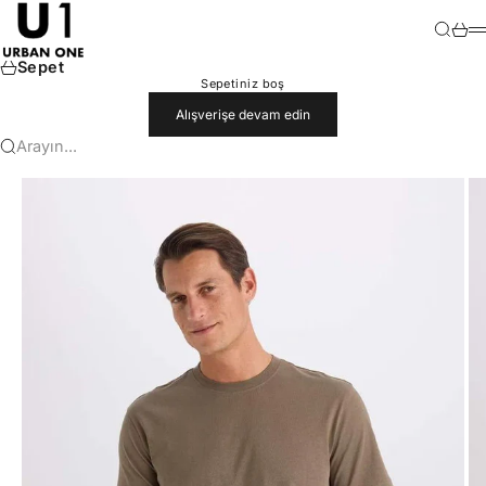
İçeriğe geç
U1
Ara
Sepet
M
Sepet
Sepetiniz boş
Alışverişe devam edin
Arayın...