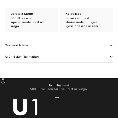
Ücretsiz Kargo
Kolay İade
500 TL ve üzeri
Siparişlerin teslim
siparişlerinde ücretsiz
alınmasından 30 gün
kargo.
içerisinde iade imkanı.
Teslimat & İade
Ürün Bakım Talimatları
Hızlı Teslimat
500 TL ve üzeri hızlı ve ücretsiz kargo.
1 ögesine git
2 ögesine git
3 ögesine git