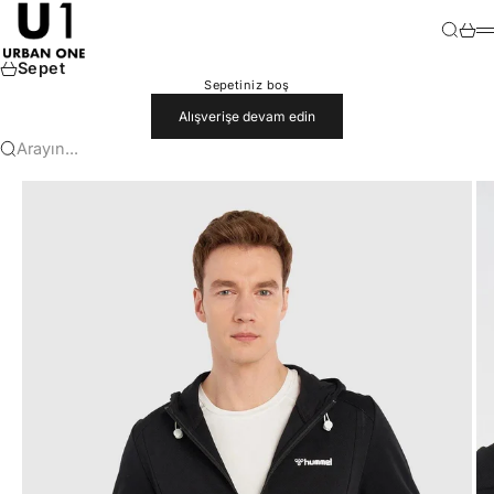
İçeriğe geç
U1
Ara
Sepet
M
Sepet
Sepetiniz boş
Alışverişe devam edin
Arayın...