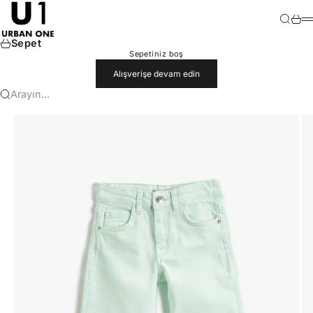
İçeriğe geç
U1
Ara
Sepet
M
Sepet
Sepetiniz boş
Alışverişe devam edin
Arayın...