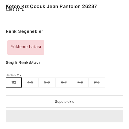
Koton Kız Çocuk Jean Pantolon 26237
İndirimli fiyat
1,399.99TL
Renk Seçenekleri
Yükleme hatası
Seçili Renk:
Mavi
Beden:
112
112
4-5
5-6
6-7
7-8
910
Sepete ekle