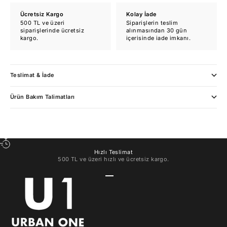
Ücretsiz Kargo
Kolay İade
500 TL ve üzeri
Siparişlerin teslim
siparişlerinde ücretsiz
alınmasından 30 gün
kargo.
içerisinde iade imkanı.
Teslimat & İade
Ürün Bakım Talimatları
Hızlı Teslimat
500 TL ve üzeri hızlı ve ücretsiz kargo.
1 ögesine git
2 ögesine git
3 ögesine git